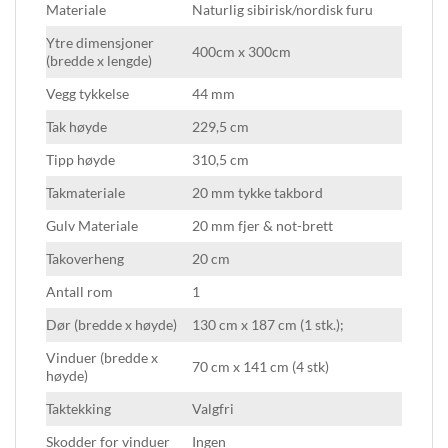
Materiale
Naturlig sibirisk/nordisk furu
Ytre dimensjoner
400cm x 300cm
(bredde x lengde)
Vegg tykkelse
44 mm
Tak høyde
229,5 cm
Tipp høyde
310,5 cm
Takmateriale
20 mm tykke takbord
Gulv Materiale
20 mm fjer & not-brett
Takoverheng
20 cm
Antall rom
1
Dør (bredde x høyde)
130 cm x 187 cm (1 stk.);
Vinduer (bredde x
70 cm x 141 cm (4 stk)
høyde)
Taktekking
Valgfri
Skodder for vinduer
Ingen