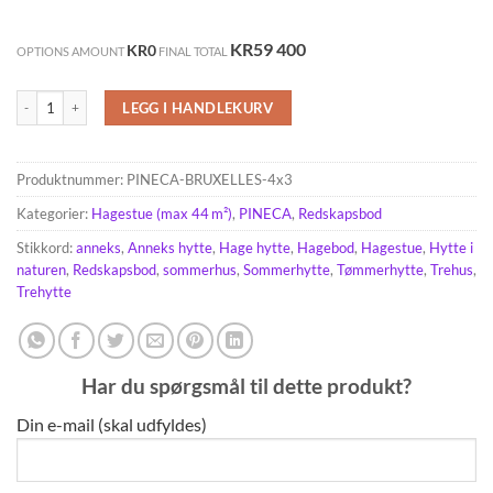
KR59 400
KR0
OPTIONS AMOUNT
FINAL TOTAL
Bruxelles 12m², 44 mm antall
LEGG I HANDLEKURV
Produktnummer:
PINECA-BRUXELLES-4x3
Kategorier:
Hagestue (max 44 m²)
,
PINECA
,
Redskapsbod
Stikkord:
anneks
,
Anneks hytte
,
Hage hytte
,
Hagebod
,
Hagestue
,
Hytte i
naturen
,
Redskapsbod
,
sommerhus
,
Sommerhytte
,
Tømmerhytte
,
Trehus
,
Trehytte
Har du spørgsmål til dette produkt?
Din e-mail (skal udfyldes)