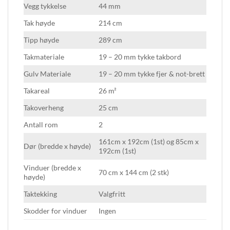
Vegg tykkelse
44 mm
Tak høyde
214 cm
Tipp høyde
289 cm
Takmateriale
19 – 20 mm tykke takbord
Gulv Materiale
19 – 20 mm tykke fjer & not-brett
Takareal
26 m²
Takoverheng
25 cm
Antall rom
2
161cm x 192cm (1st) og 85cm x
Dør (bredde x høyde)
192cm (1st)
Vinduer (bredde x
70 cm x 144 cm (2 stk)
høyde)
Taktekking
Valgfritt
Skodder for vinduer
Ingen