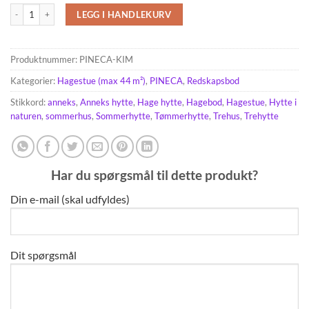
KIM 15m² (5×3) 44mm antall
LEGG I HANDLEKURV
Produktnummer:
PINECA-KIM
Kategorier:
Hagestue (max 44 m²)
,
PINECA
,
Redskapsbod
Stikkord:
anneks
,
Anneks hytte
,
Hage hytte
,
Hagebod
,
Hagestue
,
Hytte i
naturen
,
sommerhus
,
Sommerhytte
,
Tømmerhytte
,
Trehus
,
Trehytte
Har du spørgsmål til dette produkt?
Din e-mail (skal udfyldes)
Dit spørgsmål