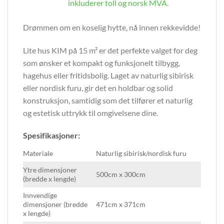
inkluderer toll og norsk MVA.
Drømmen om en koselig hytte, nå innen rekkevidde!
Lite hus KIM på 15 m² er det perfekte valget for deg
som ønsker et kompakt og funksjonelt tilbygg,
hagehus eller fritidsbolig. Laget av naturlig sibirisk
eller nordisk furu, gir det en holdbar og solid
konstruksjon, samtidig som det tilfører et naturlig
og estetisk uttrykk til omgivelsene dine.
Spesifikasjoner:
Materiale
Naturlig sibirisk/nordisk furu
Ytre dimensjoner
500cm x 300cm
(bredde x lengde)
Innvendige
dimensjoner (bredde
471cm x 371cm
x lengde)