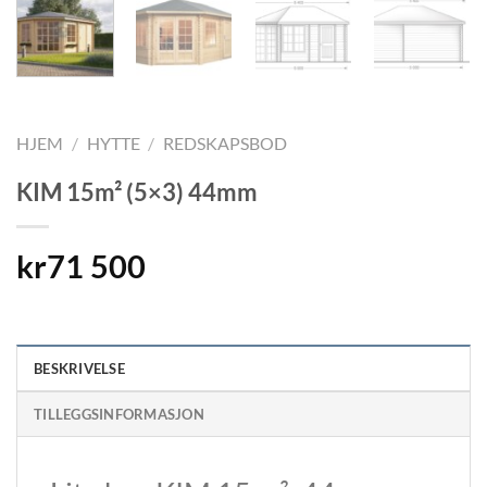
HJEM
/
HYTTE
/
REDSKAPSBOD
KIM 15m² (5×3) 44mm
kr
71 500
BESKRIVELSE
TILLEGGSINFORMASJON