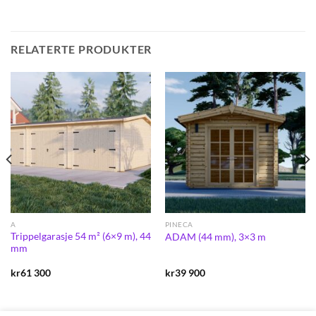
RELATERTE PRODUKTER
A
PINECA
Trippelgarasje 54 m² (6×9 m), 44
ADAM (44 mm), 3×3 m
mm
kr
61 300
kr
39 900