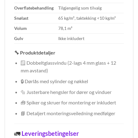
Overflatebehandling
Tilgjengelig som tilvalg
Snølast
65 kg/m², taktekking <10 kg/m²
Volum
78,1 m³
Gulv
Ikke inkludert
🔧 Produktdetaljer
🪟 Dobbeltglassvindu (2-lags 4 mm glass + 12
mm avstand)
🔒 Dørlås med sylinder og nøkkel
🔩 Justerbare hengsler for dører og vinduer
🧰 Spiker og skruer for montering er inkludert
📘 Detaljert monteringsveiledning medfølger
🚛
Leveringsbetingelser