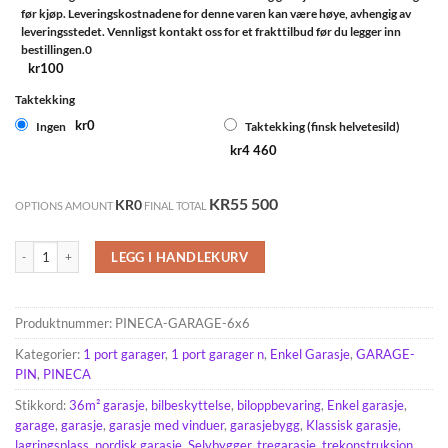
før kjøp. Leveringskostnadene for denne varen kan være høye, avhengig av
leveringsstedet. Vennligst kontakt oss for et frakttilbud før du legger inn
bestillingen.0
kr100
Taktekking
kr0
Ingen
Taktekking (finsk helvetesild)
kr4 460
KR55 500
KR0
OPTIONS AMOUNT
FINAL TOTAL
Garasje 36m² (6mx6m), 44 mm antall
LEGG I HANDLEKURV
Produktnummer:
PINECA-GARAGE-6x6
Kategorier:
1 port garager
,
1 port garager n
,
Enkel Garasje
,
GARAGE-
PIN
,
PINECA
Stikkord:
36m² garasje
,
bilbeskyttelse
,
biloppbevaring
,
Enkel garasje
,
garage
,
garasje
,
garasje med vinduer
,
garasjebygg
,
Klassisk garasje
,
lagringsplass
,
nordisk garasje
,
Selvbygger
,
tregarasje
,
trekonstruksjon
,