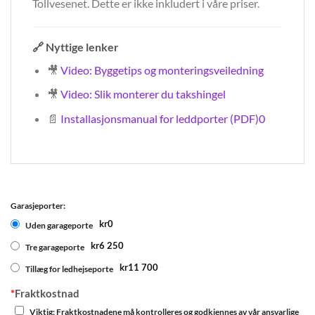
Tollvesenet. Dette er ikke inkludert i våre priser.
🔗
Nyttige lenker
🎥
Video: Byggetips og monteringsveiledning
🎥
Video: Slik monterer du takshingel
📄
Installasjonsmanual for leddporter (PDF)0
Garasjeporter:
kr0
Uden garageporte
kr6 250
Tre garageporte
kr11 700
Tillæg for ledhejseporte
*
Fraktkostnad
Viktig: Fraktkostnadene må kontrolleres og godkjennes av vår ansvarlige