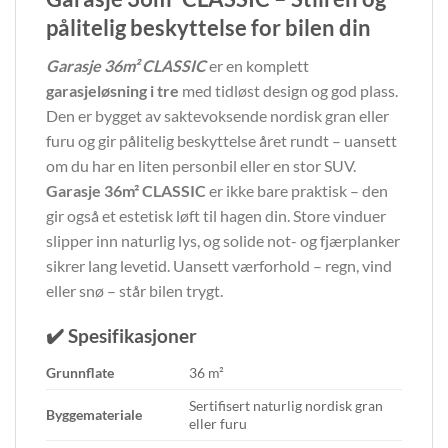
pålitelig beskyttelse for bilen din
Garasje 36m² CLASSIC
er en komplett
garasjeløsning i tre
med tidløst design og god plass.
Den er bygget av saktevoksende nordisk gran eller
furu og gir pålitelig beskyttelse året rundt – uansett
om du har en liten personbil eller en stor SUV.
Garasje 36m² CLASSIC
er ikke bare praktisk – den
gir også et estetisk løft til hagen din. Store vinduer
slipper inn naturlig lys, og solide not- og fjærplanker
sikrer lang levetid. Uansett værforhold – regn, vind
eller snø – står bilen trygt.
✔️ Spesifikasjoner
Grunnflate
36 m²
Sertifisert naturlig nordisk gran
Byggemateriale
eller furu