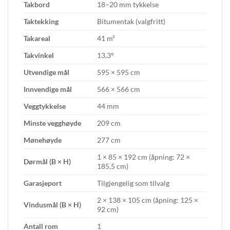
Takbord
18–20 mm tykkelse
Taktekking
Bitumentak (valgfritt)
Takareal
41 m²
Takvinkel
13,3°
Utvendige mål
595 × 595 cm
Innvendige mål
566 × 566 cm
Veggtykkelse
44 mm
Minste vegghøyde
209 cm
Mønehøyde
277 cm
1 × 85 × 192 cm (åpning: 72 ×
Dørmål (B × H)
185,5 cm)
Garasjeport
Tilgjengelig som tilvalg
2 × 138 × 105 cm (åpning: 125 ×
Vindusmål (B × H)
92 cm)
Antall rom
1