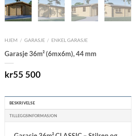
HJEM
/
GARASJE
/
ENKEL GARASJE
Garasje 36m² (6mx6m), 44 mm
kr
55 500
BESKRIVELSE
TILLEGGSINFORMASJON
Garasje 36m² CLASSIC – Stilren og